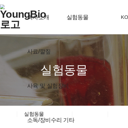
회사소개
실험동물
KO
사료/깔짚
사육 및 실험장비
실험동물
소독/장비수리 기타