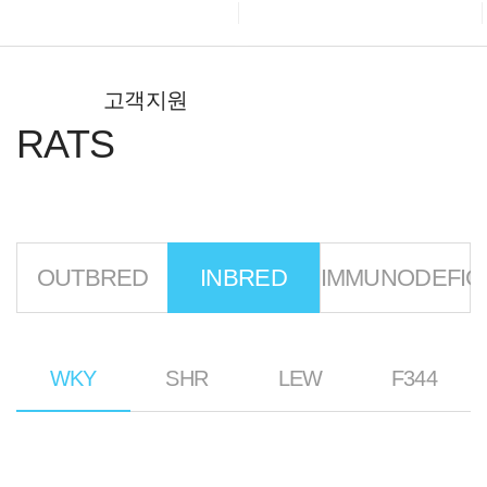
회사소개
설치류
실험동물
비설치류
RATS
GUINEA PIGS
고객지원
사료/깔짚
수입대행서비스
MICE
RABBIT
RATS
사육 및 실험장비
BEAGLES
소독/장비수리 기타
OUTBRED
INBRED
IMMUNODEFIC
고객지원
WKY
SHR
LEW
F344